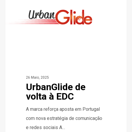
volta
à
EDC
26 Maio, 2025
UrbanGlide de
volta à EDC
A marca reforça aposta em Portugal
com nova estratégia de comunicação
e redes sociais A…