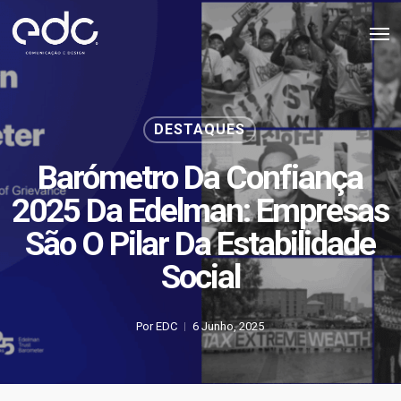
Skip
Men
to
main
content
DESTAQUES
Barómetro Da Confiança
2025 Da Edelman: Empresas
São O Pilar Da Estabilidade
Social
Por
EDC
6 Junho, 2025