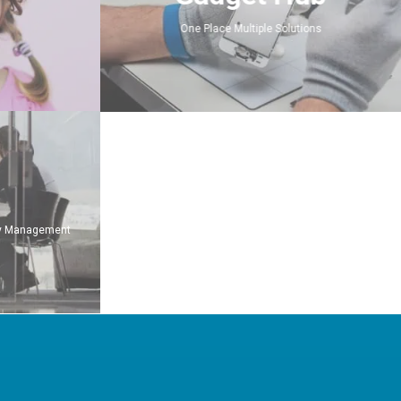
One Place Multiple Solutions
ty Management