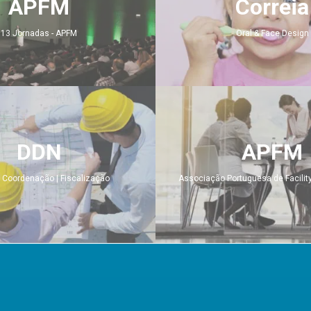
APFM
Correia
13 Jornadas - APFM
Oral & Face Design
'.get_the_title().'
DDN
APFM
| Coordenação | Fiscalização
Associação Portuguesa de Facili