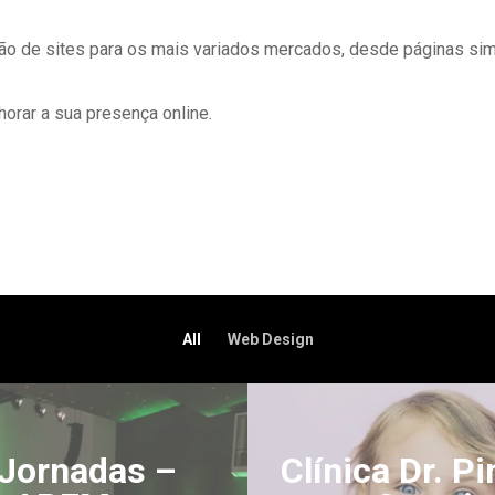
o de sites para os mais variados mercados, desde páginas simpl
orar a sua presença online.
All
Web Design
'.get_the_title().'
 Jornadas –
Clínica Dr. Pi