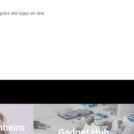
es até lojas on-line.
'.get_the_title().'
nheiro
Gadget Hub