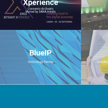
Xperience
Convento do Beato
Myriad by SANA Hotels
'.get_the_title().'
'.get_the_title().'
BlueIP
Technology Partner
Gestão 