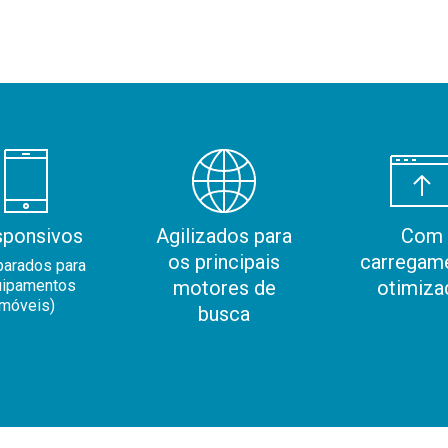
sponsivos
Agilizados para
Com
os principais
carregam
parados para
uipamentos
motores de
otimiza
móveis)
busca