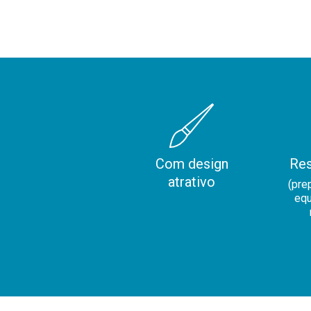
Com design
Re
atrativo
(pre
eq