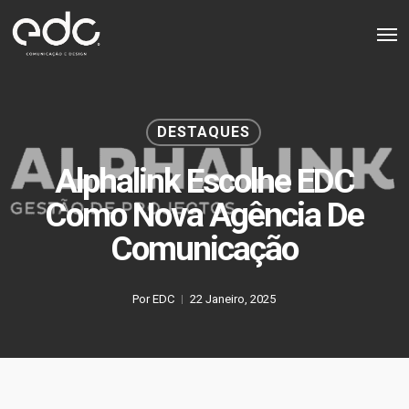
Skip
Men
to
main
content
DESTAQUES
Alphalink Escolhe EDC
Como Nova Agência De
Comunicação
Por
EDC
22 Janeiro, 2025