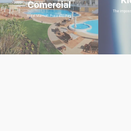
Ki
Comercial
The imposs
Hotel Marriott Praia d’El Rey