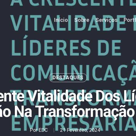
Início
Sobre
Serviços
Port
DESTAQUES
nte Vitalidade Dos L
o Na Transformação 
Por
EDC
21 Fevereiro, 2024