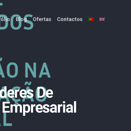
fólio
Blog
Ofertas
Contactos
íderes De
Empresarial