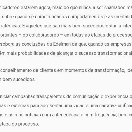
unicadores estarem agora, mais do que nunca, a ser chamados ma
s sobre quando e como mudar os comportamentos e as mentalid
tratégicas. E aqueles que são mais bem sucedidos estão a inte
portantes – os colaboradores – em todas as etapas do process
rrobora as conclusões da Edelman de que, quando as empresa
m mais probabilidades de alcançar o sucesso transformacional
aconselhamento de clientes em momentos de transformação, ide
is bem sucedidos:
 Iniciar campanhas transparentes de comunicação e experiência do
rnas e externas para apresentar uma visão e uma narrativa unifi
boas e as más notícias com antecedência e com frequência, bem c
etapa do processo.