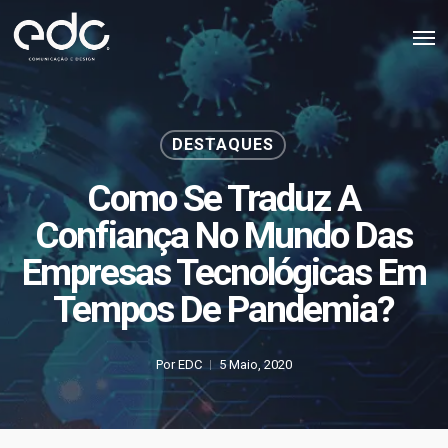
Skip
Men
to
main
content
DESTAQUES
Como Se Traduz A
Confiança No Mundo Das
Empresas Tecnológicas Em
Tempos De Pandemia?
Por
EDC
5 Maio, 2020