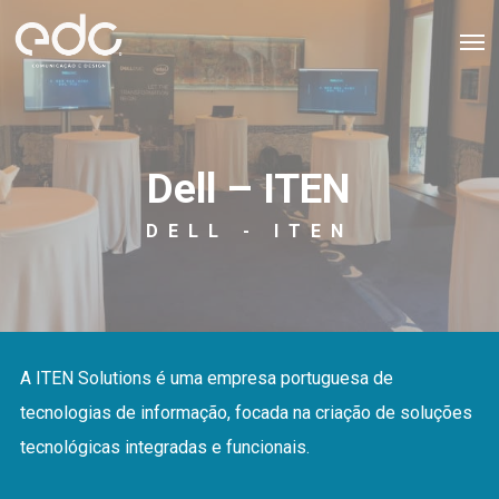
Skip
Men
to
main
content
Dell – ITEN
DELL - ITEN
A ITEN Solutions é uma empresa portuguesa de
tecnologias de informação, focada na criação de soluções
tecnológicas integradas e funcionais.