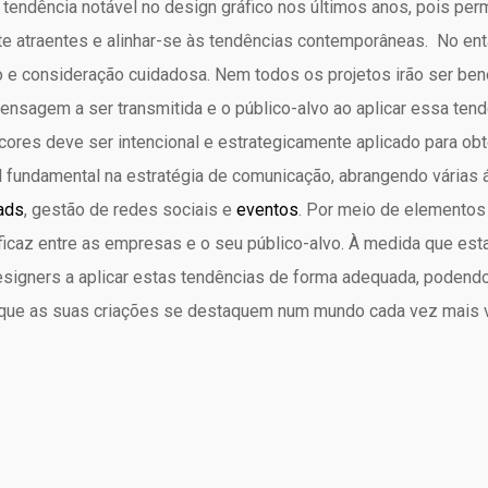
tendência notável no design gráfico nos últimos anos, pois perm
te atraentes e alinhar-se às tendências contemporâneas. No ent
io e consideração cuidadosa. Nem todos os projetos irão ser ben
mensagem a ser transmitida e o público-alvo ao aplicar essa te
ores deve ser intencional e estrategicamente aplicado para obt
 fundamental na estratégia de comunicação, abrangendo várias
ads
, gestão de redes sociais e
eventos
. Por meio de elementos
icaz entre as empresas e o seu público-alvo. À medida que esta 
designers a aplicar estas tendências de forma adequada, podendo
 que as suas criações se destaquem num mundo cada vez mais v