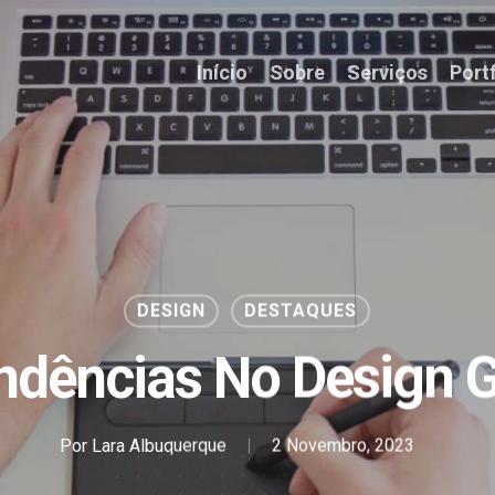
Início
Sobre
Serviços
Port
DESIGN
DESTAQUES
ndências No Design G
Por
Lara Albuquerque
2 Novembro, 2023