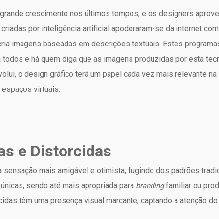
m grande crescimento nos últimos tempos, e os designers aprov
criadas por inteligência artificial apoderaram-se da internet co
ria imagens baseadas em descrições textuais. Estes programas 
para todos e há quem diga que as imagens produzidas por esta te
lui, o design gráfico terá um papel cada vez mais relevante na 
 espaços virtuais.
as e Distorcidas
a sensação mais amigável e otimista, fugindo dos padrões tradic
únicas, sendo até mais apropriada para
familiar ou pro
branding
rcidas têm uma presença visual marcante, captando a atenção d