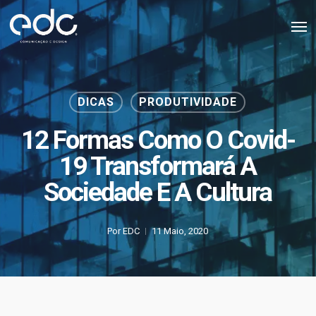
Skip
Men
to
main
content
DICAS
PRODUTIVIDADE
12 Formas Como O Covid-
19 Transformará A
Sociedade E A Cultura
Por
EDC
11 Maio, 2020