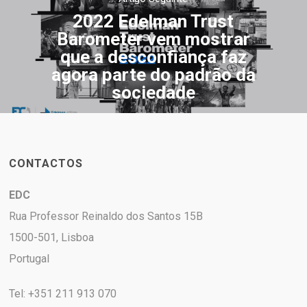
2022 Edelman Trust
Barometer vem mostrar
que a desconfiança faz
agora parte do padrão da
sociedade
CONTACTOS
EDC
Rua Professor Reinaldo dos Santos 15B
1500-501, Lisboa
Portugal
Tel: +351 211 913 070