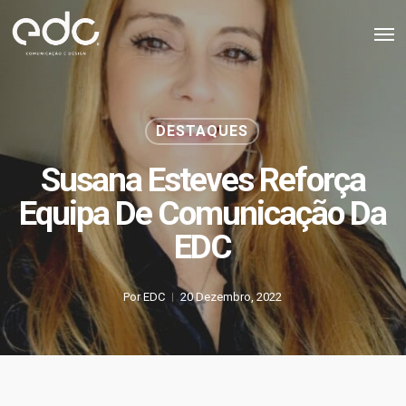
Skip
Men
to
main
content
DESTAQUES
Susana Esteves Reforça
Equipa De Comunicação Da
EDC
Por
EDC
20 Dezembro, 2022